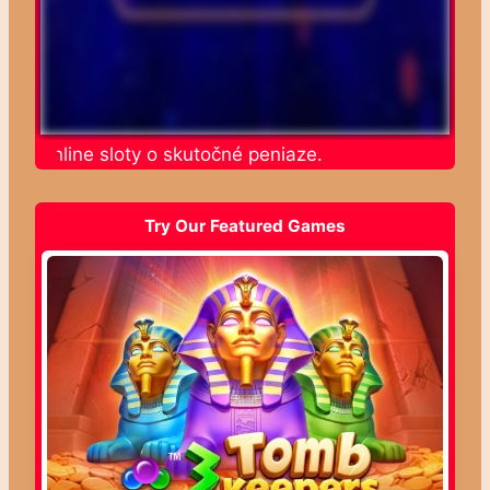
te online sloty o skutočné peniaze.
Try Our Featured Games