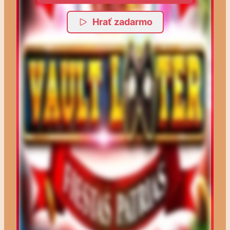
Hrať zadarmo