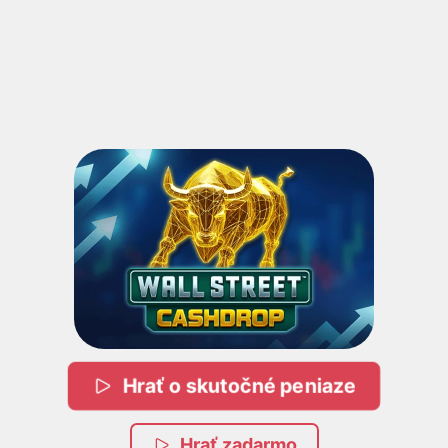
Hrať o skutočné peniaze
Hrať zadarmo