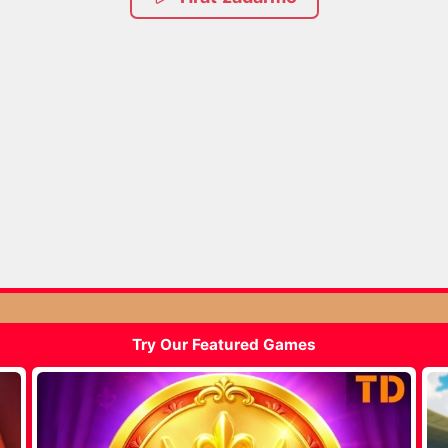
Try Our Featured Games