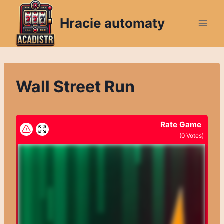
Skip
to
Hracie automaty
content
Wall Street Run
Rate Game
(
0
Votes)