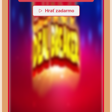
Hrať zadarmo