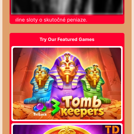
te online sloty o skutočné peniaze.
Try Our Featured Games