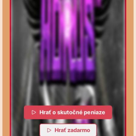
Hrať o skutočné peniaze
Hrať zadarmo