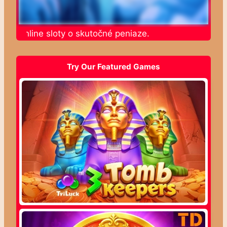
te online sloty o skutočné peniaze.
Try Our Featured Games